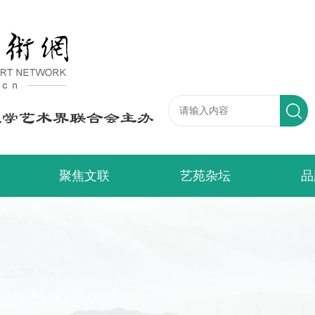
聚焦文联
艺苑杂坛
品