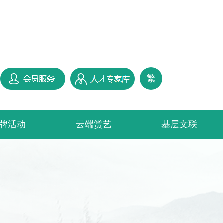
繁
牌活动
云端赏艺
基层文联