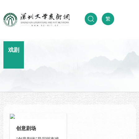
繁
戏剧
创意剧场