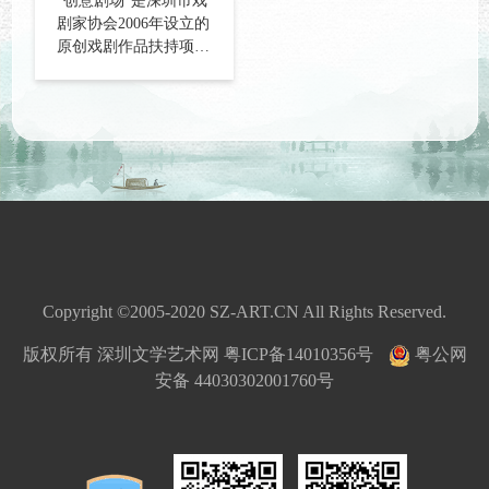
“创意剧场”是深圳市戏
剧家协会2006年设立的
原创戏剧作品扶持项
目，致力于对深圳本土
戏剧作品和戏剧人才的
挖掘、扶持和培养，已
经成功扶持了《庄先
生》《给“人肉”穿上衣
服》《四根火柴人儿》
等多部原创剧目。
Copyright ©2005-2020 SZ-ART.CN All Rights Reserved.
版权所有 深圳文学艺术网
粤ICP备14010356号
粤公网
安备 44030302001760号